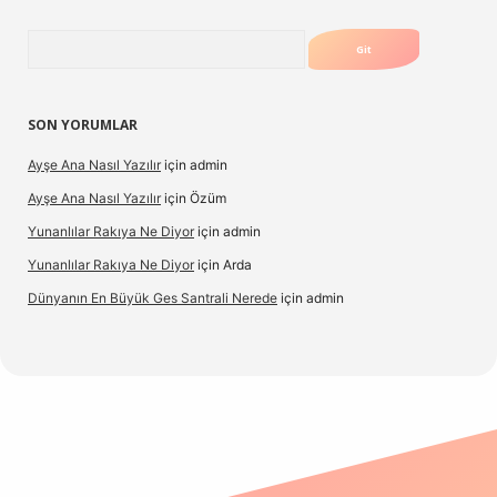
Arama
SON YORUMLAR
Ayşe Ana Nasıl Yazılır
için
admin
Ayşe Ana Nasıl Yazılır
için
Özüm
Yunanlılar Rakıya Ne Diyor
için
admin
Yunanlılar Rakıya Ne Diyor
için
Arda
Dünyanın En Büyük Ges Santrali Nerede
için
admin
 güncel giriş