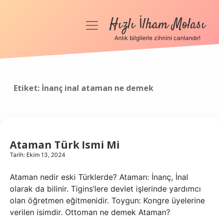
Hızlı İlham Molası
menüyü
aç
Anlık bilgilerle zihnini canlandır!
Anasayfa
Gizlilik Politikası
Etiket:
İnanç inal ataman ne demek
Yasal Uyarı
Hakkımızda
Ataman Türk Ismi Mi
Tarih: Ekim 13, 2024
Ataman nedir eski Türklerde? Ataman: İnanç, İnal
olarak da bilinir. Tigins’lere devlet işlerinde yardımcı
olan öğretmen eğitmenidir. Toygun: Kongre üyelerine
verilen isimdir. Ottoman ne demek Ataman?