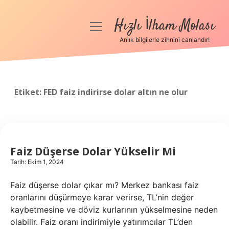
Hızlı İlham Molası
menüyü
aç
Anlık bilgilerle zihnini canlandır!
Anasayfa
Gizlilik Politikası
Etiket:
FED faiz indirirse dolar altın ne olur
Yasal Uyarı
Hakkımızda
Faiz Düşerse Dolar Yükselir Mi
Tarih: Ekim 1, 2024
Faiz düşerse dolar çıkar mı? Merkez bankası faiz
oranlarını düşürmeye karar verirse, TL’nin değer
kaybetmesine ve döviz kurlarının yükselmesine neden
olabilir. Faiz oranı indirimiyle yatırımcılar TL’den