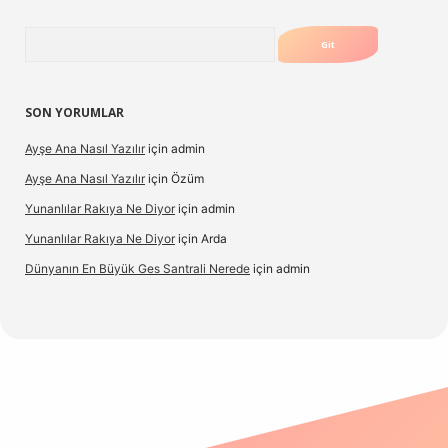
Arama
SON YORUMLAR
Ayşe Ana Nasıl Yazılır
için
admin
Ayşe Ana Nasıl Yazılır
için
Özüm
Yunanlılar Rakıya Ne Diyor
için
admin
Yunanlılar Rakıya Ne Diyor
için
Arda
Dünyanın En Büyük Ges Santrali Nerede
için
admin
 güncel giriş