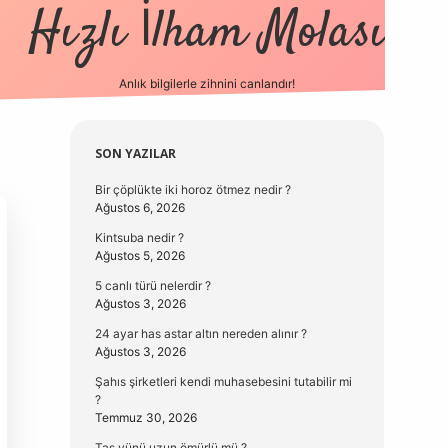
Hızlı İlham Molası
Anlık bilgilerle zihnini canlandır!
vdcasino güncel g
Sidebar
SON YAZILAR
Bir çöplükte iki horoz ötmez nedir ?
Ağustos 6, 2026
Kintsuba nedir ?
Ağustos 5, 2026
5 canlı türü nelerdir ?
Ağustos 3, 2026
24 ayar has astar altın nereden alınır ?
Ağustos 3, 2026
Şahıs şirketleri kendi muhasebesini tutabilir mi
?
Temmuz 30, 2026
Taş yünü uzun ömürlü mü ?