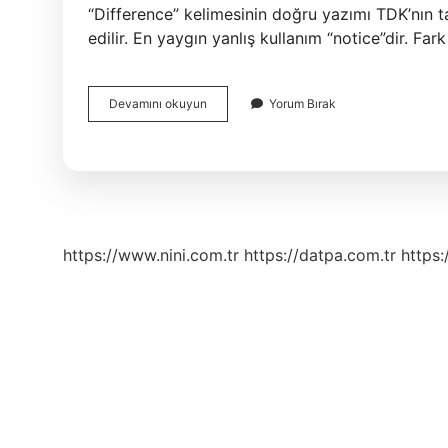
“Difference” kelimesinin doğru yazımı TDK’nın ta
edilir. En yaygın yanlış kullanım “notice”dir. F
Fark
Devamını okuyun
Yorum Bırak
Etmiyor
Ne
Demek
https://www.nini.com.tr
https://datpa.com.tr
https: