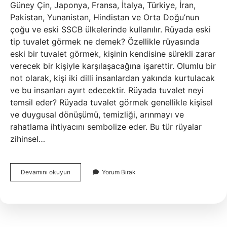
Güney Çin, Japonya, Fransa, İtalya, Türkiye, İran,
Pakistan, Yunanistan, Hindistan ve Orta Doğu’nun
çoğu ve eski SSCB ülkelerinde kullanılır. Rüyada eski
tip tuvalet görmek ne demek? Özellikle rüyasında
eski bir tuvalet görmek, kişinin kendisine sürekli zarar
verecek bir kişiyle karşılaşacağına işarettir. Olumlu bir
not olarak, kişi iki dilli insanlardan yakında kurtulacak
ve bu insanları ayırt edecektir. Rüyada tuvalet neyi
temsil eder? Rüyada tuvalet görmek genellikle kişisel
ve duygusal dönüşümü, temizliği, arınmayı ve
rahatlama ihtiyacını sembolize eder. Bu tür rüyalar
zihinsel…
Rüyada
Devamını okuyun
Yorum Bırak
Alaturka
Tuvalet
Görmek
Ne
Anlama
Gelir