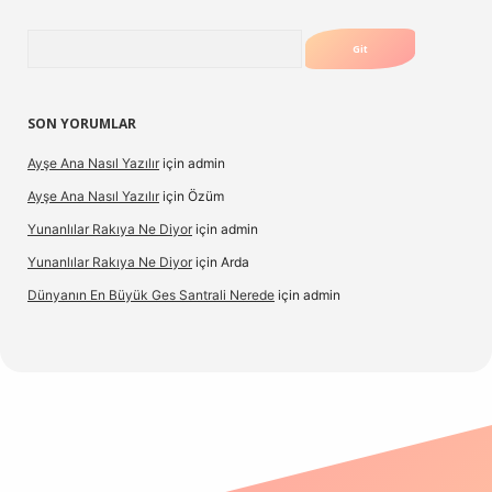
Arama
SON YORUMLAR
Ayşe Ana Nasıl Yazılır
için
admin
Ayşe Ana Nasıl Yazılır
için
Özüm
Yunanlılar Rakıya Ne Diyor
için
admin
Yunanlılar Rakıya Ne Diyor
için
Arda
Dünyanın En Büyük Ges Santrali Nerede
için
admin
 güncel giriş