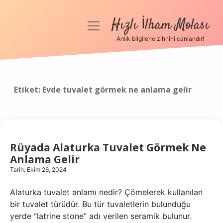
Hızlı İlham Molası
menüyü
aç
Anlık bilgilerle zihnini canlandır!
Anasayfa
Gizlilik Politikası
Etiket:
Evde tuvalet görmek ne anlama gelir
Yasal Uyarı
Hakkımızda
Rüyada Alaturka Tuvalet Görmek Ne
Anlama Gelir
Tarih: Ekim 26, 2024
Alaturka tuvalet anlamı nedir? Çömelerek kullanılan
bir tuvalet türüdür. Bu tür tuvaletlerin bulunduğu
yerde “latrine stone” adı verilen seramik bulunur.