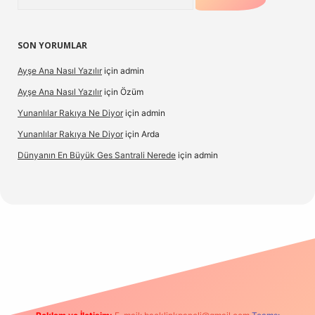
SON YORUMLAR
Ayşe Ana Nasıl Yazılır
için
admin
Ayşe Ana Nasıl Yazılır
için
Özüm
Yunanlılar Rakıya Ne Diyor
için
admin
Yunanlılar Rakıya Ne Diyor
için
Arda
Dünyanın En Büyük Ges Santrali Nerede
için
admin
 güncel giriş