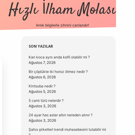
Hızlı İlham Molası
Anlık bilgilerle zihnini canlandır!
vdcasino güncel g
Sidebar
SON YAZILAR
Karı koca aynı anda kefil olabilir mi ?
Ağustos 7, 2026
Bir çöplükte iki horoz ötmez nedir ?
Ağustos 6, 2026
Kintsuba nedir ?
Ağustos 5, 2026
5 canlı türü nelerdir ?
Ağustos 3, 2026
24 ayar has astar altın nereden alınır ?
Ağustos 3, 2026
Şahıs şirketleri kendi muhasebesini tutabilir mi
?