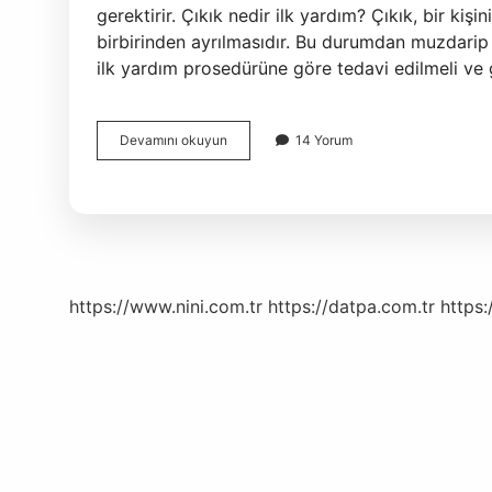
gerektirir. Çıkık nedir ilk yardım? Çıkık, bir kişi
birbirinden ayrılmasıdır. Bu durumdan muzdarip k
ilk yardım prosedürüne göre tedavi edilmeli v
Çıkığın
Devamını okuyun
14 Yorum
Anlamı
Nedir
https://www.nini.com.tr
https://datpa.com.tr
https: