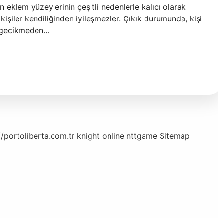
nin eklem yüzeylerinin çeşitli nedenlerle kalıcı olarak
işiler kendiliğinden iyileşmezler. Çıkık durumunda, kişi
e gecikmeden…
//portoliberta.com.tr
knight online
nttgame
Sitemap