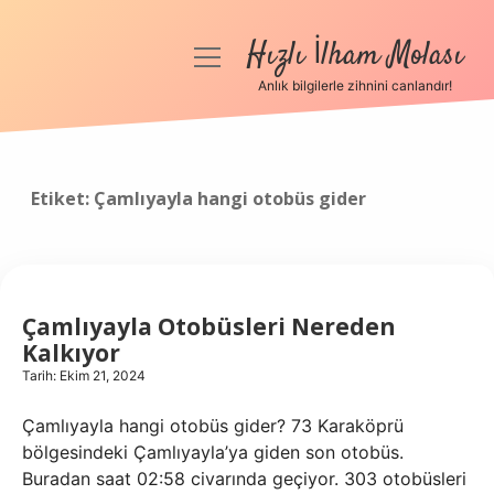
Hızlı İlham Molası
menüyü
aç
Anlık bilgilerle zihnini canlandır!
Anasayfa
Gizlilik Politikası
Etiket:
Çamlıyayla hangi otobüs gider
Yasal Uyarı
Hakkımızda
Çamlıyayla Otobüsleri Nereden
Kalkıyor
Tarih: Ekim 21, 2024
Çamlıyayla hangi otobüs gider? 73 Karaköprü
bölgesindeki Çamlıyayla’ya giden son otobüs.
Buradan saat 02:58 civarında geçiyor. 303 otobüsleri