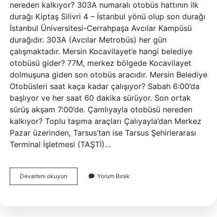
nereden kalkıyor? 303A numaralı otobüs hattının ilk
durağı Kiptaş Silivri 4 – İstanbul yönü olup son durağı
İstanbul Üniversitesi-Cerrahpaşa Avcılar Kampüsü
durağıdır. 303A (Avcılar Metrobüs) her gün
çalışmaktadır. Mersin Kocavilayet’e hangi belediye
otobüsü gider? 77M, merkez bölgede Kocavilayet
dolmuşuna giden son otobüs aracıdır. Mersin Belediye
Otobüsleri saat kaça kadar çalışıyor? Sabah 6:00’da
başlıyor ve her saat 60 dakika sürüyor. Son ortak
sürüş akşam 7:00’de. Çamlıyayla otobüsü nereden
kalkıyor? Toplu taşıma araçları Çalıyayla’dan Merkez
Pazar üzerinden, Tarsus’tan ise Tarsus Şehirlerarası
Terminal İşletmesi (TAŞTİ)…
Çamlıyayla
Devamını okuyun
Yorum Bırak
Otobüsleri
Nereden
Kalkıyor