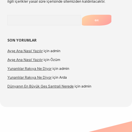
ilgili içerikler yasal süre içerisinde sitemizden kaldırılacaktır.
Arama
SON YORUMLAR
Ayşe Ana Nasıl Yazılır
için
admin
Ayşe Ana Nasıl Yazılır
için
Özüm
Yunanlılar Rakıya Ne Diyor
için
admin
Yunanlılar Rakıya Ne Diyor
için
Arda
Dünyanın En Büyük Ges Santrali Nerede
için
admin
güncel giriş