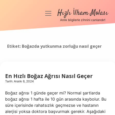
Hızlı İlham Molası
menüyü
aç
Anlık bilgilerle zihnini canlandır!
Anasayfa
Gizlilik Politikası
Etiket:
Boğazda yutkunma zorluğu nasıl geçer
Yasal Uyarı
Hakkımızda
En Hızlı Boğaz Ağrısı Nasıl Geçer
Tarih: Aralık 6, 2024
Boğaz ağrısı 1 günde geçer mi? Normal şartlarda
boğaz ağrısı 1 hafta ile 10 gün arasında kaybolur. Bu
süre içerisinde rahatsızlık geçmezse ve hastanın
alerjisi yoksa doktora başvurmak gerekir. Aşağıdaki