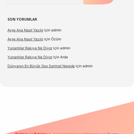
SON YORUMLAR
Ayşe Ana Nasıl Yazılır
için
admin
Ayşe Ana Nasıl Yazılır
için
Özüm
Yunanlılar Rakıya Ne Diyor
için
admin
Yunanlılar Rakıya Ne Diyor
için
Arda
Dünyanın En Büyük Ges Santrali Nerede
için
admin
 güncel giriş