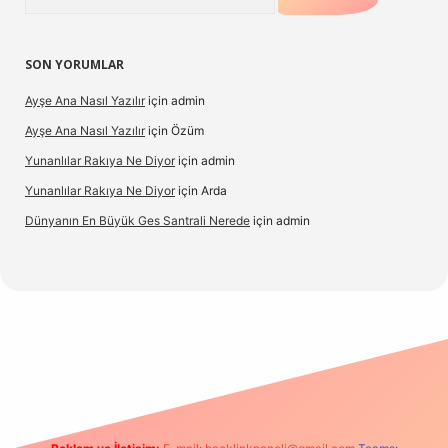
SON YORUMLAR
Ayşe Ana Nasıl Yazılır
için
admin
Ayşe Ana Nasıl Yazılır
için
Özüm
Yunanlılar Rakıya Ne Diyor
için
admin
Yunanlılar Rakıya Ne Diyor
için
Arda
Dünyanın En Büyük Ges Santrali Nerede
için
admin
 güncel giriş