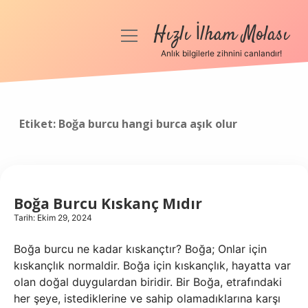
Hızlı İlham Molası
menüyü
aç
Anlık bilgilerle zihnini canlandır!
Anasayfa
Gizlilik Politikası
Etiket:
Boğa burcu hangi burca aşık olur
Yasal Uyarı
Hakkımızda
Boğa Burcu Kıskanç Mıdır
Tarih: Ekim 29, 2024
Boğa burcu ne kadar kıskançtır? Boğa; Onlar için
kıskançlık normaldir. Boğa için kıskançlık, hayatta var
olan doğal duygulardan biridir. Bir Boğa, etrafındaki
her şeye, istediklerine ve sahip olamadıklarına karşı