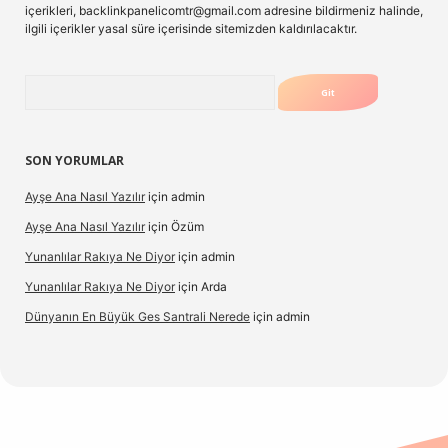
içerikleri,
backlinkpanelicomtr@gmail.com
adresine bildirmeniz halinde,
ilgili içerikler yasal süre içerisinde sitemizden kaldırılacaktır.
Arama
SON YORUMLAR
Ayşe Ana Nasıl Yazılır
için
admin
Ayşe Ana Nasıl Yazılır
için
Özüm
Yunanlılar Rakıya Ne Diyor
için
admin
Yunanlılar Rakıya Ne Diyor
için
Arda
Dünyanın En Büyük Ges Santrali Nerede
için
admin
 güncel giriş