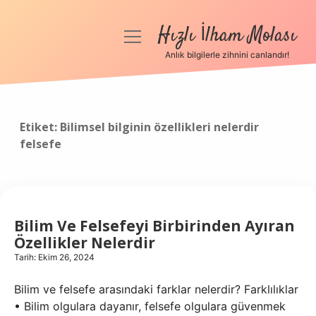
Hızlı İlham Molası
menüyü
aç
Anlık bilgilerle zihnini canlandır!
Anasayfa
Gizlilik Politikası
Etiket:
Bilimsel bilginin özellikleri nelerdir
felsefe
Yasal Uyarı
Hakkımızda
Bilim Ve Felsefeyi Birbirinden Ayıran
Özellikler Nelerdir
Tarih: Ekim 26, 2024
Bilim ve felsefe arasındaki farklar nelerdir? Farklılıklar
• Bilim olgulara dayanır, felsefe olgulara güvenmek