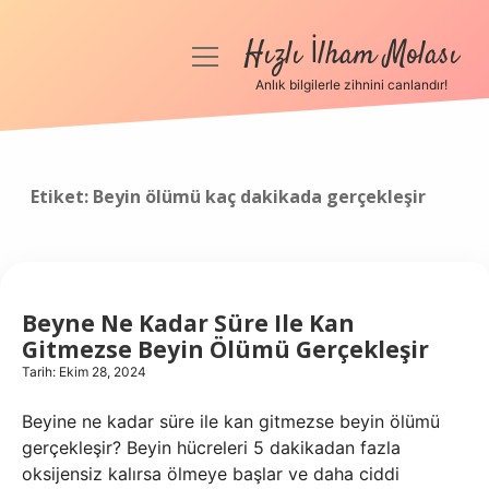
Hızlı İlham Molası
menüyü
aç
Anlık bilgilerle zihnini canlandır!
Anasayfa
Gizlilik Politikası
Etiket:
Beyin ölümü kaç dakikada gerçekleşir
Yasal Uyarı
Hakkımızda
Beyne Ne Kadar Süre Ile Kan
Gitmezse Beyin Ölümü Gerçekleşir
Tarih: Ekim 28, 2024
Beyine ne kadar süre ile kan gitmezse beyin ölümü
gerçekleşir? Beyin hücreleri 5 dakikadan fazla
oksijensiz kalırsa ölmeye başlar ve daha ciddi