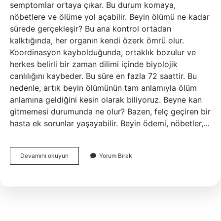
semptomlar ortaya çıkar. Bu durum komaya,
nöbetlere ve ölüme yol açabilir. Beyin ölümü ne kadar
sürede gerçekleşir? Bu ana kontrol ortadan
kalktığında, her organın kendi özerk ömrü olur.
Koordinasyon kaybolduğunda, ortaklık bozulur ve
herkes belirli bir zaman dilimi içinde biyolojik
canlılığını kaybeder. Bu süre en fazla 72 saattir. Bu
nedenle, artık beyin ölümünün tam anlamıyla ölüm
anlamına geldiğini kesin olarak biliyoruz. Beyne kan
gitmemesi durumunda ne olur? Bazen, felç geçiren bir
hasta ek sorunlar yaşayabilir. Beyin ödemi, nöbetler,…
Beyne
Devamını okuyun
Yorum Bırak
Ne
Kadar
Süre
Ile
Kan
Gitmezse
Beyin