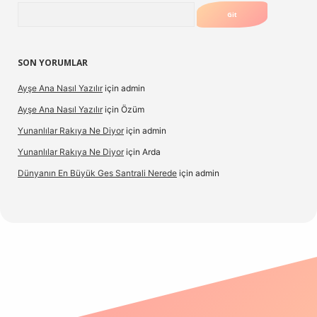
Arama
SON YORUMLAR
Ayşe Ana Nasıl Yazılır
için
admin
Ayşe Ana Nasıl Yazılır
için
Özüm
Yunanlılar Rakıya Ne Diyor
için
admin
Yunanlılar Rakıya Ne Diyor
için
Arda
Dünyanın En Büyük Ges Santrali Nerede
için
admin
 güncel giriş