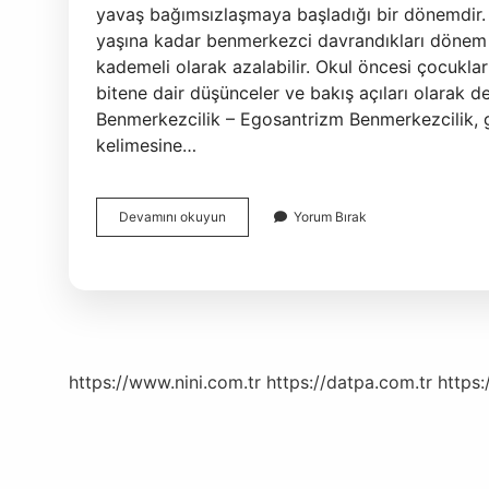
yavaş bağımsızlaşmaya başladığı bir dönemdir.
yaşına kadar benmerkezci davrandıkları dönem b
kademeli olarak azalabilir. Okul öncesi çocukla
bitene dair düşünceler ve bakış açıları olarak d
Benmerkezcilik – Egosantrizm Benmerkezcilik, ge
kelimesine…
Çocuklarda
Devamını okuyun
Yorum Bırak
Benmerkezcilik
Ne
Zaman
Başlar
https://www.nini.com.tr
https://datpa.com.tr
https: