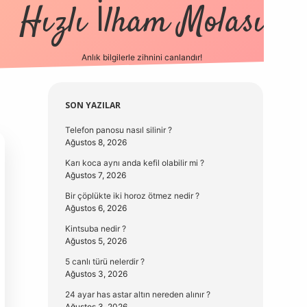
Hızlı İlham Molası
Anlık bilgilerle zihnini canlandır!
vdcasino güncel g
Sidebar
SON YAZILAR
Telefon panosu nasıl silinir ?
Ağustos 8, 2026
Karı koca aynı anda kefil olabilir mi ?
Ağustos 7, 2026
Bir çöplükte iki horoz ötmez nedir ?
Ağustos 6, 2026
Kintsuba nedir ?
Ağustos 5, 2026
5 canlı türü nelerdir ?
Ağustos 3, 2026
24 ayar has astar altın nereden alınır ?
Ağustos 3, 2026