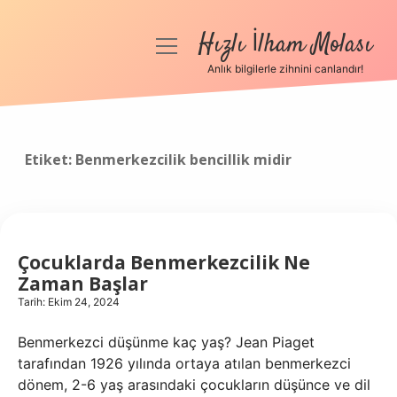
Hızlı İlham Molası
menüyü
aç
Anlık bilgilerle zihnini canlandır!
Anasayfa
Gizlilik Politikası
Etiket:
Benmerkezcilik bencillik midir
Yasal Uyarı
Hakkımızda
Çocuklarda Benmerkezcilik Ne
Zaman Başlar
Tarih: Ekim 24, 2024
Benmerkezci düşünme kaç yaş? Jean Piaget
tarafından 1926 yılında ortaya atılan benmerkezci
dönem, 2-6 yaş arasındaki çocukların düşünce ve dil