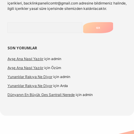
içerikleri,
backlinkpanelicomtr@gmail.com
adresine bildirmeniz halinde,
ilgili içerikler yasal süre içerisinde sitemizden kaldırılacaktır.
Arama
SON YORUMLAR
Ayşe Ana Nasıl Yazılır
için
admin
Ayşe Ana Nasıl Yazılır
için
Özüm
Yunanlılar Rakıya Ne Diyor
için
admin
Yunanlılar Rakıya Ne Diyor
için
Arda
Dünyanın En Büyük Ges Santrali Nerede
için
admin
 güncel giriş