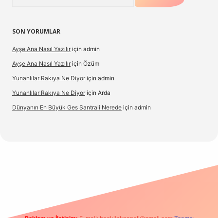
SON YORUMLAR
Ayşe Ana Nasıl Yazılır
için
admin
Ayşe Ana Nasıl Yazılır
için
Özüm
Yunanlılar Rakıya Ne Diyor
için
admin
Yunanlılar Rakıya Ne Diyor
için
Arda
Dünyanın En Büyük Ges Santrali Nerede
için
admin
güncel giriş