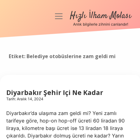
Hızlı İlham Molası
menüyü
aç
Anlık bilgilerle zihnini canlandır!
Anasayfa
Gizlilik Politikası
Etiket:
Belediye otobüslerine zam geldi mi
Yasal Uyarı
Hakkımızda
Diyarbakır Şehir Içi Ne Kadar
Tarih: Aralık 14, 2024
Diyarbakır’da ulaşıma zam geldi mi? Yeni zamlı
tarifeye göre, hop-on hop-off ücreti 60 liradan 90
liraya, kilometre başı ücret ise 13 liradan 18 liraya
çıkarıldı. Diyarbakır dolmuş ücreti ne kadar? Yarın