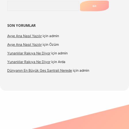
Arama
SON YORUMLAR
Ayşe Ana Nasıl Yazılır
için
admin
Ayşe Ana Nasıl Yazılır
için
Özüm
Yunanlılar Rakıya Ne Diyor
için
admin
Yunanlılar Rakıya Ne Diyor
için
Arda
Dünyanın En Büyük Ges Santrali Nerede
için
admin
 güncel giriş