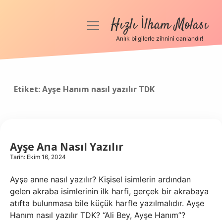
Hızlı İlham Molası
menüyü
aç
Anlık bilgilerle zihnini canlandır!
Anasayfa
Gizlilik Politikası
Etiket:
Ayşe Hanım nasıl yazılır TDK
Yasal Uyarı
Hakkımızda
Ayşe Ana Nasıl Yazılır
Tarih: Ekim 16, 2024
Ayşe anne nasıl yazılır? Kişisel isimlerin ardından
gelen akraba isimlerinin ilk harfi, gerçek bir akrabaya
atıfta bulunmasa bile küçük harfle yazılmalıdır. Ayşe
Hanım nasıl yazılır TDK? “Ali Bey, Ayşe Hanım”?