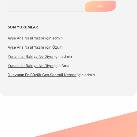
Arama
SON YORUMLAR
Ayşe Ana Nasıl Yazılır
için
admin
Ayşe Ana Nasıl Yazılır
için
Özüm
Yunanlılar Rakıya Ne Diyor
için
admin
Yunanlılar Rakıya Ne Diyor
için
Arda
Dünyanın En Büyük Ges Santrali Nerede
için
admin
güncel giriş