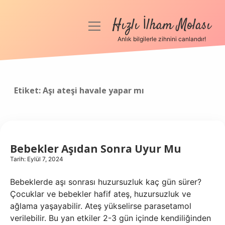
Hızlı İlham Molası
menüyü
aç
Anlık bilgilerle zihnini canlandır!
Anasayfa
Gizlilik Politikası
Etiket:
Aşı ateşi havale yapar mı
Yasal Uyarı
Hakkımızda
Bebekler Aşıdan Sonra Uyur Mu
Tarih: Eylül 7, 2024
Bebeklerde aşı sonrası huzursuzluk kaç gün sürer?
Çocuklar ve bebekler hafif ateş, huzursuzluk ve
ağlama yaşayabilir. Ateş yükselirse parasetamol
verilebilir. Bu yan etkiler 2-3 gün içinde kendiliğinden