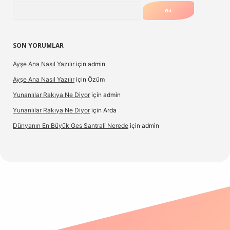
Arama
SON YORUMLAR
Ayşe Ana Nasıl Yazılır
için
admin
Ayşe Ana Nasıl Yazılır
için
Özüm
Yunanlılar Rakıya Ne Diyor
için
admin
Yunanlılar Rakıya Ne Diyor
için
Arda
Dünyanın En Büyük Ges Santrali Nerede
için
admin
 güncel giriş