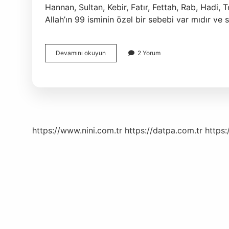
Hannan, Sultan, Kebir, Fatır, Fettah, Rab, Hadi,
Allah’ın 99 isminin özel bir sebebi var mıdır ve s
Allahın
Devamını okuyun
2 Yorum
Iki
Ismi
Nedir
https://www.nini.com.tr
https://datpa.com.tr
https: