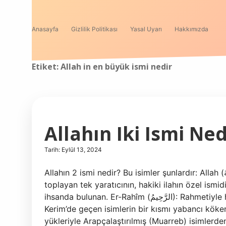
Anasayfa
Gizlilik Politikası
Yasal Uyarı
Hakkımızda
Etiket:
Allah in en büyük ismi nedir
Allahın Iki Ismi Ned
Tarih: Eylül 13, 2024
Allahın 2 ismi nedir? Bu isimler şunlardır: Allah (اللَّهُ): Varlığı zorunlu ve bütün kemal sıfatları kendisinde
toplayan tek yaratıcının, hakiki ilahın özel ismidir. Er-Rahman (الرَّحْمنُ): So
ihsanda bulunan. Er-Rahîm (الرَّحِيمُ): Rahmetiyle her şeyi kuşatan. Allah’ın diğer ismi nedir? Kur’an-ı
Kerim’de geçen isimlerin bir kısmı yabancı köken
yükleriyle Arapçalaştırılmış (Muarreb) isimlerd