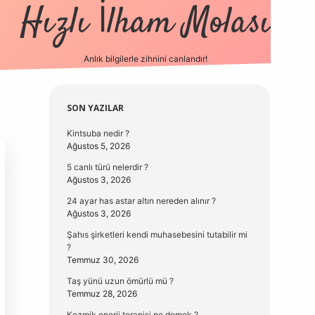
Hızlı İlham Molası
Anlık bilgilerle zihnini canlandır!
vdcasino güncel g
Sidebar
SON YAZILAR
Kintsuba nedir ?
Ağustos 5, 2026
5 canlı türü nelerdir ?
Ağustos 3, 2026
24 ayar has astar altın nereden alınır ?
Ağustos 3, 2026
Şahıs şirketleri kendi muhasebesini tutabilir mi
?
Temmuz 30, 2026
Taş yünü uzun ömürlü mü ?
Temmuz 28, 2026
Kozmik enerji terapisi ne demek ?