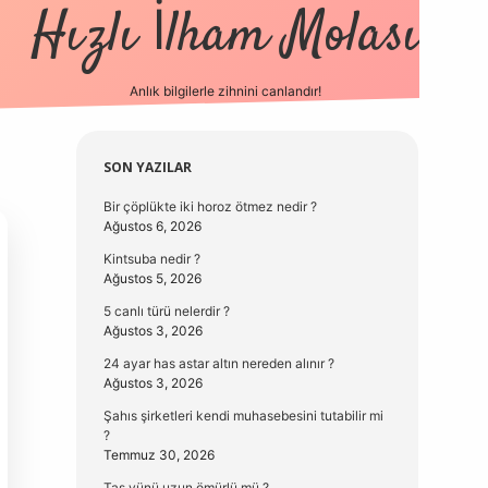
Hızlı İlham Molası
Anlık bilgilerle zihnini canlandır!
vdcasino güncel gi
Sidebar
SON YAZILAR
Bir çöplükte iki horoz ötmez nedir ?
Ağustos 6, 2026
Kintsuba nedir ?
Ağustos 5, 2026
5 canlı türü nelerdir ?
Ağustos 3, 2026
24 ayar has astar altın nereden alınır ?
Ağustos 3, 2026
Şahıs şirketleri kendi muhasebesini tutabilir mi
?
Temmuz 30, 2026
Taş yünü uzun ömürlü mü ?