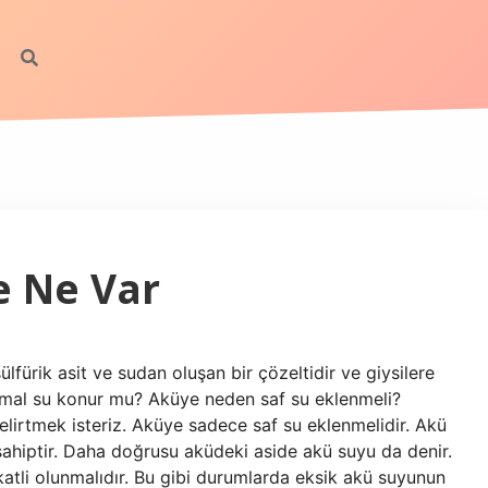
e Ne Var
sülfürik asit ve sudan oluşan bir çözeltidir ve giysilere
normal su konur mu? Aküye neden saf su eklenmeli?
lirtmek isteriz. Aküye sadece saf su eklenmelidir. Akü
sahiptir. Daha doğrusu aküdeki aside akü suyu da denir.
tli olunmalıdır. Bu gibi durumlarda eksik akü suyunun