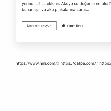
yerine saf su eklenir. Aküye su değerse ne olu
buharlaşır ve akü plakalarına zarar…
Akü
Devamını okuyun
Yorum Bırak
Suyunun
Içinde
Ne
Var
https://www.nini.com.tr
https://datpa.com.tr
https: