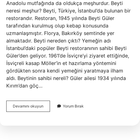
Anadolu mutfağında da oldukça meşhurdur. Beyti
neresi meşhur? Beyti, Türkiye, İstanbul’da bulunan bir
restorandır. Restoran, 1945 yılında Beyti Güler
tarafından kurulmuş olup kebap konusunda
uzmanlaşmıştır. Florya, Bakırköy semtinde yer
almaktadır. Beyti nereden çıktı? Yemeğin adı
İstanbul’daki popüler Beyti restoranının sahibi Beyti
Güler’den geliyor. 1961’de İsviçre’yi ziyaret ettiğinde,
İsviçreli kasap Möller’in et hazırlama yöntemini
gördükten sonra kendi yemeğini yaratmaya ilham
aldı. Beytinin sahibi nereli? Güler ailesi 1934 yılında
Kırım’dan göç…
Beyti
Devamını okuyun
Yorum Bırak
Hangi
Şehre
Ait