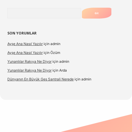
Arama
SON YORUMLAR
Ayşe Ana Nasıl Yazılır
için
admin
Ayşe Ana Nasıl Yazılır
için
Özüm
Yunanlılar Rakıya Ne Diyor
için
admin
Yunanlılar Rakıya Ne Diyor
için
Arda
Dünyanın En Büyük Ges Santrali Nerede
için
admin
 güncel giriş