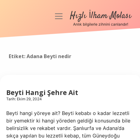
Hızlı İlham Molası
menüyü
aç
Anlık bilgilerle zihnini canlandır!
Anasayfa
Gizlilik Politikası
Etiket:
Adana Beyti nedir
Yasal Uyarı
Hakkımızda
Beyti Hangi Şehre Ait
Tarih: Ekim 29, 2024
Beyti hangi yöreye ait? Beyti kebabı o kadar lezzetli
bir yemektir ki hangi yöreden geldiği konusunda bile
belirsizlik ve rekabet vardır. Şanlıurfa ve Adana’da
sıkça yapılan bu lezzetli kebap, tüm Güneydoğu