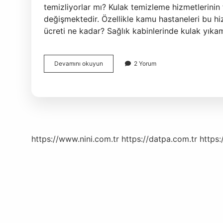
temizliyorlar mı? Kulak temizleme hizmetlerinin 
değişmektedir. Özellikle kamu hastaneleri bu hi
ücreti ne kadar? Sağlık kabinlerinde kulak yıkam
Aile
Devamını okuyun
2 Yorum
Hekimi
Kulak
Temizliği
Yapar
Mı
https://www.nini.com.tr
https://datpa.com.tr
https: