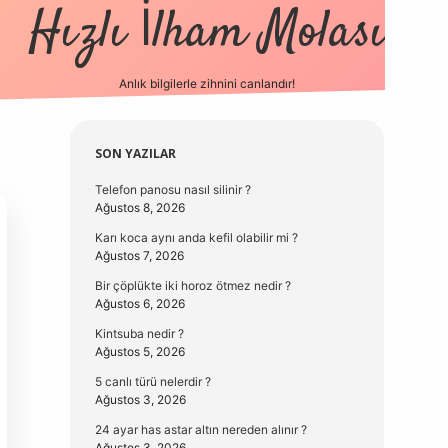
Hızlı İlham Molası
Anlık bilgilerle zihnini canlandır!
vdcasino güncel g
Sidebar
SON YAZILAR
Telefon panosu nasıl silinir ?
Ağustos 8, 2026
Karı koca aynı anda kefil olabilir mi ?
Ağustos 7, 2026
Bir çöplükte iki horoz ötmez nedir ?
Ağustos 6, 2026
Kintsuba nedir ?
Ağustos 5, 2026
5 canlı türü nelerdir ?
Ağustos 3, 2026
24 ayar has astar altın nereden alınır ?
Ağustos 3, 2026