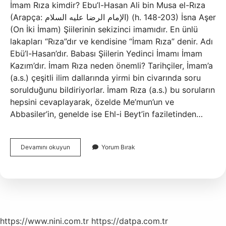
İmam Rıza kimdir? Ebu’l-Hasan Ali bin Musa el-Rıza
(Arapça: الإمام الرضا عليه السلام) (h. 148-203) İsna Aşer
(On İki İmam) Şiilerinin sekizinci imamıdır. En ünlü
lakapları “Rıza”dır ve kendisine “İmam Rıza” denir. Adı
Ebü’l-Hasan’dır. Babası Şiilerin Yedinci İmamı İmam
Kazım’dır. İmam Rıza neden önemli? Tarihçiler, İmam’a
(a.s.) çeşitli ilim dallarında yirmi bin civarında soru
sorulduğunu bildiriyorlar. İmam Rıza (a.s.) bu soruların
hepsini cevaplayarak, özelde Me’mun’un ve
Abbasiler’in, genelde ise Ehl-i Beyt’in faziletinden…
İMam
Devamını okuyun
Yorum Bırak
Rıza
Kimin
Soyundan
https://www.nini.com.tr
https://datpa.com.tr