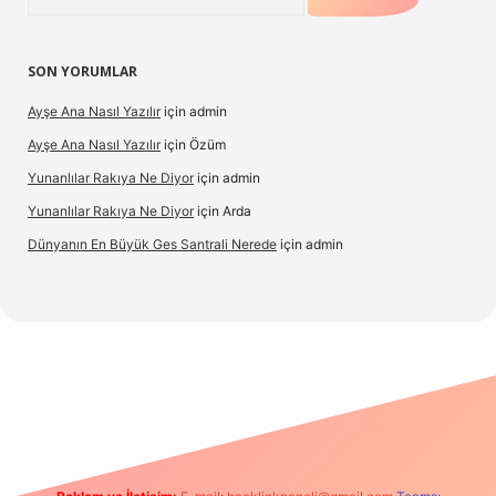
SON YORUMLAR
Ayşe Ana Nasıl Yazılır
için
admin
Ayşe Ana Nasıl Yazılır
için
Özüm
Yunanlılar Rakıya Ne Diyor
için
admin
Yunanlılar Rakıya Ne Diyor
için
Arda
Dünyanın En Büyük Ges Santrali Nerede
için
admin
 güncel giriş