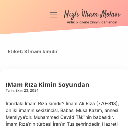
Hızlı İlham Molası
menüyü
aç
Anlık bilgilerle zihnini canlandır!
Anasayfa
Gizlilik Politikası
Etiket:
8 İmam kimdir
Yasal Uyarı
Hakkımızda
İMam Rıza Kimin Soyundan
Tarih: Ekim 23, 2024
İran’daki İmam Rıza kimdir? İmam Ali Rıza (770–818),
on iki imamın sekizincisi. Babası Musa Kazım, annesi
Mersiyye’dir. Muhammed Cevâd Tâkî’nin babasıdır.
İmam Rıza’nın türbesi İran’ın Tus şehrindedir. Hazreti