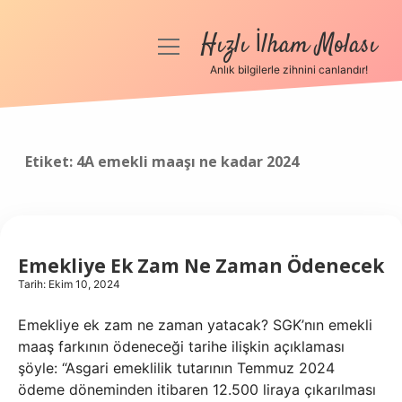
Hızlı İlham Molası
menüyü
aç
Anlık bilgilerle zihnini canlandır!
Anasayfa
Gizlilik Politikası
Etiket:
4A emekli maaşı ne kadar 2024
Yasal Uyarı
Hakkımızda
Emekliye Ek Zam Ne Zaman Ödenecek
Tarih: Ekim 10, 2024
Emekliye ek zam ne zaman yatacak? SGK’nın emekli
maaş farkının ödeneceği tarihe ilişkin açıklaması
şöyle: “Asgari emeklilik tutarının Temmuz 2024
ödeme döneminden itibaren 12.500 liraya çıkarılması