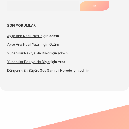
Arama
SON YORUMLAR
Ayşe Ana Nasıl Yazılır
için
admin
Ayşe Ana Nasıl Yazılır
için
Özüm
Yunanlılar Rakıya Ne Diyor
için
admin
Yunanlılar Rakıya Ne Diyor
için
Arda
Dünyanın En Büyük Ges Santrali Nerede
için
admin
 güncel giriş