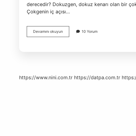
derecedir? Dokuzgen, dokuz kenarı olan bir çokg
Çokgenin iç açısı…
6
Devamını okuyun
10 Yorum
Genin
1
Iç
Açısı
Kaç
Derece
https://www.nini.com.tr
https://datpa.com.tr
https: