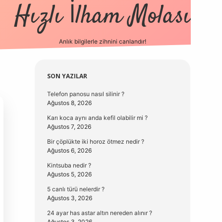
Hızlı İlham Molası
Anlık bilgilerle zihnini canlandır!
vdcasino güncel 
Sidebar
SON YAZILAR
Telefon panosu nasıl silinir ?
Ağustos 8, 2026
Karı koca aynı anda kefil olabilir mi ?
Ağustos 7, 2026
Bir çöplükte iki horoz ötmez nedir ?
Ağustos 6, 2026
Kintsuba nedir ?
Ağustos 5, 2026
5 canlı türü nelerdir ?
Ağustos 3, 2026
24 ayar has astar altın nereden alınır ?
Ağustos 3, 2026